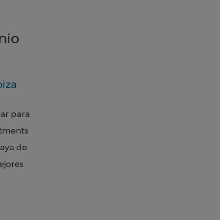
nio
biza
mar para
tments
laya de
ejores