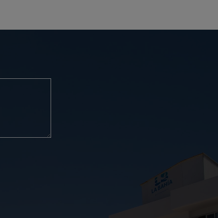
nto para todos, tanto de día como de noche. Reserva
nuestra web oficial y benefíciate de los mejores