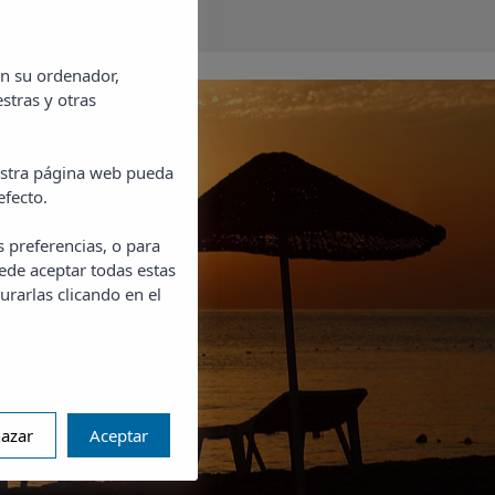
o a tomar una copa, dando un paseo, sin necesidad de
de estacionar tu vehículo. Además, tendrás la
en su ordenador,
er los rincones de interés más populares, como la
stras y otras
 Huevo de Colón, situado en la rotonda de entrada a la
uestra página web pueda
efecto.
s preferencias, o para
ede aceptar todas estas
urarlas clicando en el
azar
Aceptar