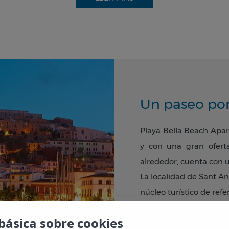
o a
unos 4 kilómetros de distancia del centro
de la lo
 representa el punto de partida ideal para descubri
 de los lugares más emblemáticos de Ibiza. El centro
co de Ibiza ciudad, las play
as de Cala Bassa, Cala Conta
o los pueblos encantadores del interior de la isla son
Un paseo po
.
Playa Bella Beach
Apar
y con una gran oferta
el ambiente único de la bahía de Sant Antoni y disfr
alrededor, cuenta con 
ores vacaciones en Ibiza. Sin duda alguna, ¡una exper
La localidad de Sant A
able!
núcleo turístico de re
divertido donde todos, 
básica sobre cookies
hacer.