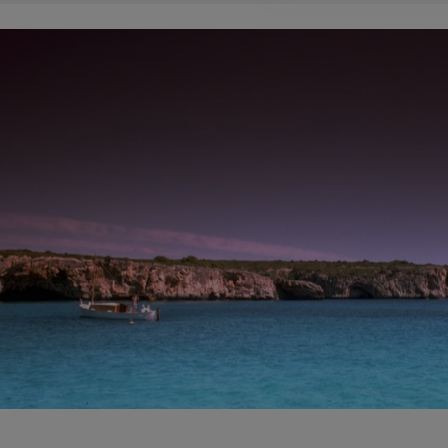
se den cita en alguno de los múltiples locales del pa
este espectáculo único a ritmo de
chill out
. Café del
Buddha son algunos de los más conocidos. Al caer la n
continúa con diversos shows, espectáculos y perform