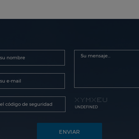
oferta de entretenimie
tu estancia a través de 
precios.
* * * * * * * * ******* * *
* * * * ** ** * * * * *
* * * * * * * * * * * * *
* * * * * * **** * *
* * * * * * * * * *
* * * * * * * * * *
* * * * * * * ******* *****
UNDEFINED