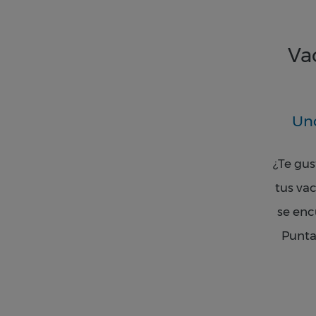
Va
Uno
¿Te gus
tus va
se enc
Punt