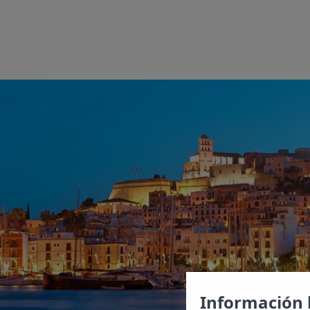
Ubicad
también
algunos
históri
Tarida
de ellos
Conoce 
tus mej
inolvid
Información 