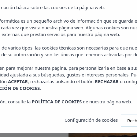
Podrás salir a cenar 
rmación básica sobre las cookies de la página web.
preocuparte por dón
nformática es un pequeño archivo de información que se guarda 
oportunidad de conoc
 cada vez que visita nuestra página web. Algunas cookies son nue
iglesia parroquial o el
externas que prestan servicios para nuestra página web.
localidad.
hía de San
 de varios tipos: las cookies técnicas son necesarias para que n
 de su autorización y son las únicas que tenemos activadas por d
ven para mejorar nuestra página, para personalizarla en base a su
estivo, es conocida por
idad ajustada a sus búsquedas, gustos e intereses personales. Pu
os con
sideran la puesta
otón
ACEPTAR
, rechazarlas pulsando el botón
RECHAZAR
o config
 de la isla.
IÓN DE COOKIES
.
as al paseo Ses
ón, consulte la
POLÍTICA DE COOKIES
de nuestra página web.
 sol». Se trata de un
seo marítimo, que
Configuración de cookies
Rech
terrazas.
e visitantes y turistas