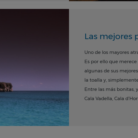
seo, para contemplar
 Mar, Mambo o Golden
oche, la fiesta
ance.
Las mejores p
Uno de los mayores atra
Es por ello que merece
algunas de sus mejores 
la toalla y, simplemente,
Entre las más bonitas, 
Cala
Vadella
, Cala
d’Hor
Algunas de estas como, 
tranquilas y poco prof
ideales para familias c
Alojándote en Playa Be