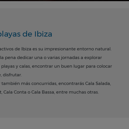
layas de Ibiza
ctivos de Ibiza es su impresionante entorno natural.
 la pena dedicar
una o varias jornadas a explorar
playas y calas, encontrar un buen lugar para colocar
 disfrutar.
y también más concurridas, encontrarás Cala Salada,
t
, Cala Conta o Cala Bassa, entre muchas otras.
por ejemplo, Cala Tarida o Es Pouet, por sus ag
uas
undas
y por una amplia oferta de servicios, resultan
on niños.
lla Beach
Apartments
podrás disfrutar de una gran