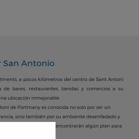
calidad,
r
, Cala
 algunos
r San Antonio
tments
,
a pocos kilómetros del
centro de Sant Antoni
 de bares, restaurantes, tiendas y comercios a su
uta de
una ubicación inmejorable.
iencia
ntoni de Portmany es conocida no solo por ser un
ferencia, sino también por su ambiente desenfadado y
adultos y niños, siempre encontrarán algún plan para